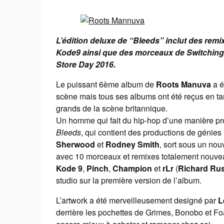
L’édition deluxe de “Bleeds” inclut des rem
Kode9 ainsi que des morceaux de Switching S
Store Day 2016.
Le puissant 6ème album de
Roots Manuva
a e
scène mais tous ses albums ont été reçus en tant
grands de la scène britannique.
Un homme qui fait du hip-hop d’une manière pro
Bleeds
, qui contient des productions de génie
Sherwood
et
Rodney Smith
, sort sous un nou
avec 10 morceaux et remixes totalement nouveau
Kode 9
,
Pinch
,
Champion
et
rLr
(
Richard Rus
studio sur la première version de l’album.
L’artwork a été merveilleusement designé par
L
derrière les pochettes de Grimes, Bonobo et Foals