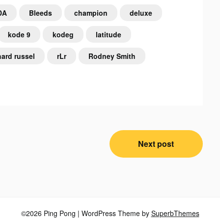
DA
Bleeds
champion
deluxe
kode 9
kodeg
latitude
hard russel
rLr
Rodney Smith
Next post
©2026 Ping Pong
| WordPress Theme by
SuperbThemes