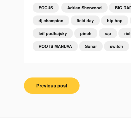
FOCUS
Adrian Sherwood
BIG DA
dj champion
field day
hip hop
leif podhajsky
pinch
rap
ric
ROOTS MANUVA
Sonar
switch
Navigation
Previous post
de
l’article