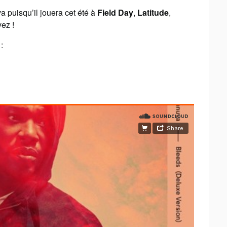
uisqu’il jouera cet été à
Field Day
,
Latitude
,
ez !
: