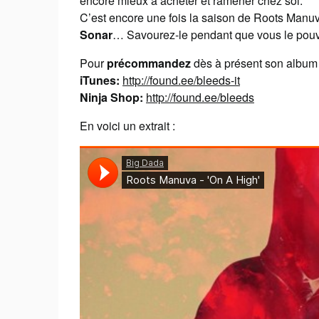
encore mieux à acheter et ramener chez soi.
C’est encore une fois la saison de Roots Manuva p
Sonar
… Savourez-le pendant que vous le pouv
Pour
précommandez
dès à présent son album 
iTunes:
http://found.ee/bleeds-it
Ninja Shop:
http://found.ee/bleeds
En voici un extrait :