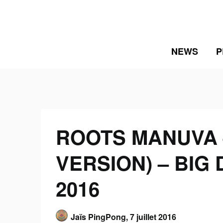
Skip
to
content
NEWS
P
ROOTS MANUVA 
VERSION) – BIG 
2016
Jaïs PingPong,
7 juillet 2016