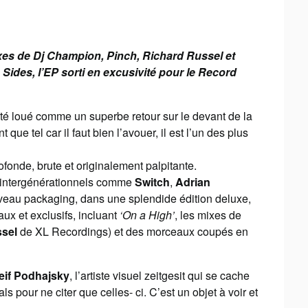
ixes de Dj Champion, Pinch, Richard Russel et
ides, l’EP sorti en excusivité pour le Record
́té loué comme un superbe retour sur le devant de la
 que tel car il faut bien l’avouer, il est l’un des plus
fonde, brute et originalement palpitante.
s intergénérationnels comme
Switch
,
Adrian
veau packaging, dans une splendide édition deluxe,
x et exclusifs, incluant
‘On a High’
, les mixes de
sel
de XL Recordings) et des morceaux coupés en
eif Podhajsky
, l’artiste visuel zeitgesit qui se cache
 pour ne citer que celles- ci. C’est un objet à voir et