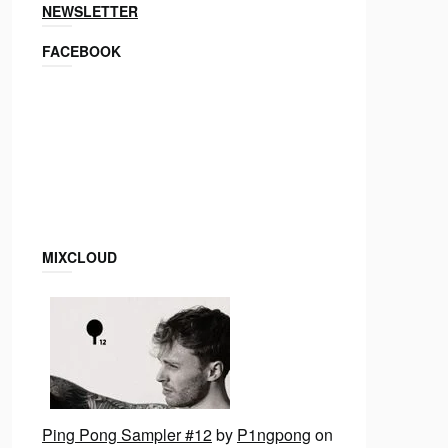
NEWSLETTER
FACEBOOK
MIXCLOUD
Ping Pong Sampler #12
by
P1ngpong
on