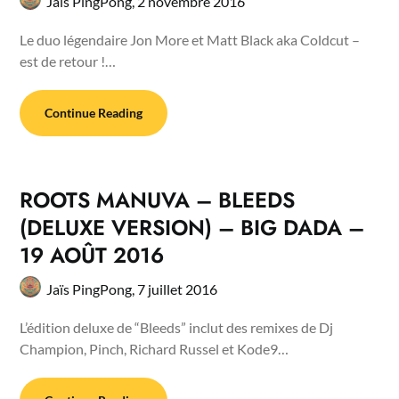
Jaïs PingPong,
2 novembre 2016
Le duo légendaire Jon More et Matt Black aka Coldcut –
est de retour !…
Continue Reading
ROOTS MANUVA – BLEEDS
(DELUXE VERSION) – BIG DADA –
19 AOÛT 2016
Jaïs PingPong,
7 juillet 2016
L’édition deluxe de “Bleeds” inclut des remixes de Dj
Champion, Pinch, Richard Russel et Kode9…