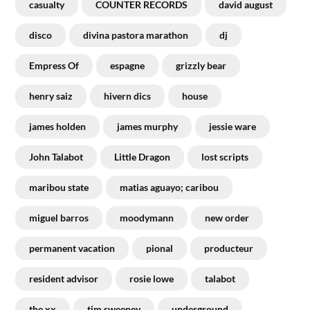
casualty
COUNTER RECORDS
david august
disco
divina pastora marathon
dj
Empress Of
espagne
grizzly bear
henry saiz
hivern dics
house
james holden
james murphy
jessie ware
John Talabot
Little Dragon
lost scripts
maribou state
matias aguayo; caribou
miguel barros
moodymann
new order
permanent vacation
pional
producteur
resident advisor
rosie lowe
talabot
the xx
tim sweeney
underground