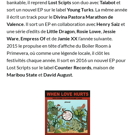
bankable, il reprend
Lost Scipts
son duo avec
Talabot
et
sort un nouvel EP sur le label
Young Turks
. La même année
il écrit un track pour le
Divina Pastora Marathon de
Valence
. Il sort un EP en collaboration avec
Henry Saiz
et
une série d’edits de
Little Dragon
,
Rosie Lowe
,
Jessie
Ware
,
Empress Of
et de
Jamie XX
l’année suivante.
2015 le propulse en tête d’affiche du Boiler Room à
Primevera, où comme une légende locale, il clôt les
festivités chaque année. Il sort en 2016 un nouvel EP pour
Lost Scripts sur le label
Counter Records
, maison de
Maribou State
et
David August
.