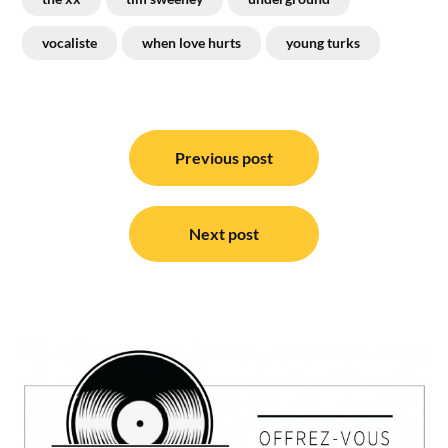
vocaliste
when love hurts
young turks
Navigation
de
Previous post
l’article
Next post