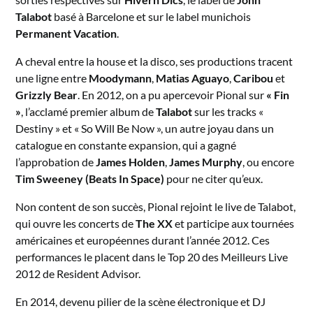
Talabot
basé à Barcelone et sur le label munichois
Permanent Vacation
.
A cheval entre la house et la disco, ses productions tracent
une ligne entre
Moodymann
,
Matias Aguayo
,
Caribou
et
Grizzly Bear
. En 2012, on a pu apercevoir Pional sur
« Fin
»
, l’acclamé premier album de
Talabot
sur les tracks «
Destiny » et « So Will Be Now », un autre joyau dans un
catalogue en constante expansion, qui a gagné
l’approbation de
James Holden
,
James Murphy
, ou encore
Tim Sweeney (Beats In Space)
pour ne citer qu’eux.
Non content de son succès, Pional rejoint le live de Talabot,
qui ouvre les concerts de
The XX
et participe aux tournées
américaines et européennes durant l’année 2012. Ces
performances le placent dans le Top 20 des Meilleurs Live
2012 de Resident Advisor.
En 2014, devenu pilier de la scène électronique et DJ