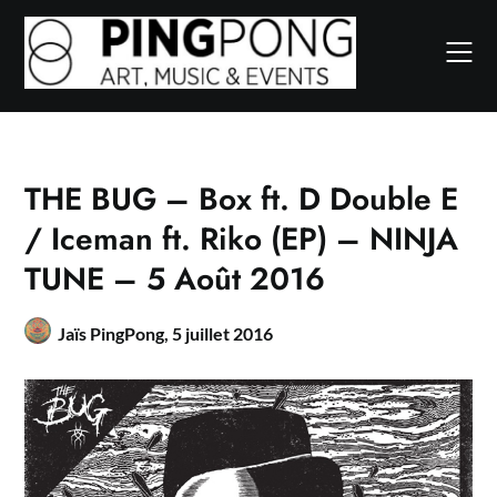
Skip
to
content
THE BUG – Box ft. D Double E
/ Iceman ft. Riko (EP) – NINJA
TUNE – 5 Août 2016
Jaïs PingPong,
5 juillet 2016