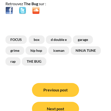
Retrouvez
The Bug
sur :
FOCUS
box
d double e
garage
grime
hip hop
iceman
NINJA TUNE
rap
THE BUG
Navigation
de
Previous post
l’article
Next post