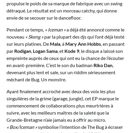
propulse le poids de sa marque de fabrique avec un swing
détraqué. Le résultat est un morceau catchy, qui donne
envie de se secouer sur le dancefloor.
Pendant ce temps,
« Iceman »
a déjà été annoncé comme le
nouveau
« Skeng »
par la plupart des djs qui l’ont déjà testé
sur leurs platines. De
Mala
, à
Mary Ann Hobbs
, en passant
par
Rodigan
,
Logan Sama
, et
Kode 9
, le disque a laissé son
empreinte auprès de ceux qui ont eu la chance de l’écouter
en avant-première. C’est le son du badman
Riko Dan
,
devenant plus lent et sale, sur un riddim sérieusement
méchant de Bug. Un monstre.
Ayant finalement accroché avec deux des voix les plus
singulières de la grime (garage, jungle), cet EP marque le
commencement de collaborations plus meurtrières à
suivre, avec les meilleurs maîtres de la saleté que la
Grande-Bretagne n’aie jamais eu à offrir au micro.
« Box/Iceman »
symbolise l’intention de The Bug à écraser