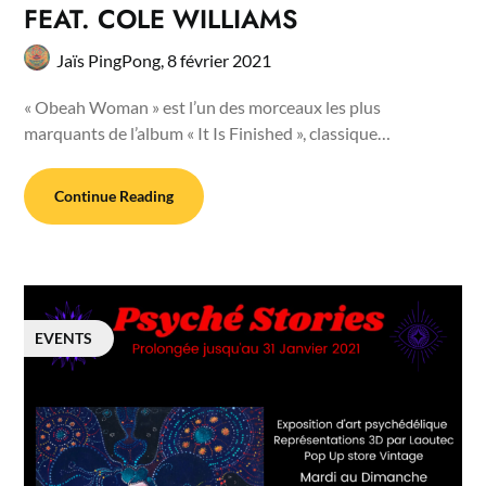
FEAT. COLE WILLIAMS
Jaïs PingPong,
8 février 2021
« Obeah Woman » est l’un des morceaux les plus
marquants de l’album « It Is Finished », classique…
Continue Reading
EVENTS