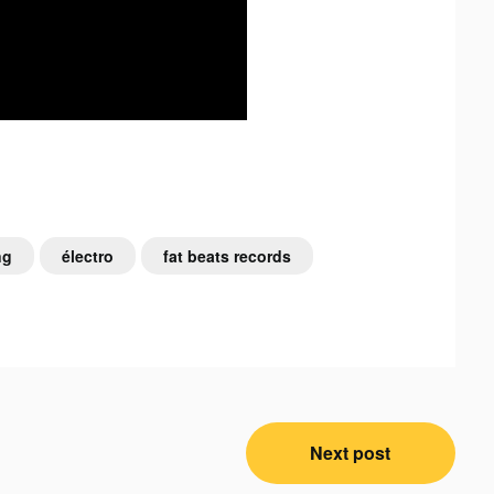
ng
électro
fat beats records
Next post