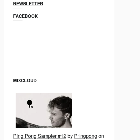
NEWSLETTER
FACEBOOK
MIXCLOUD
Ping Pong Sampler #12
by
P1ngpong
on