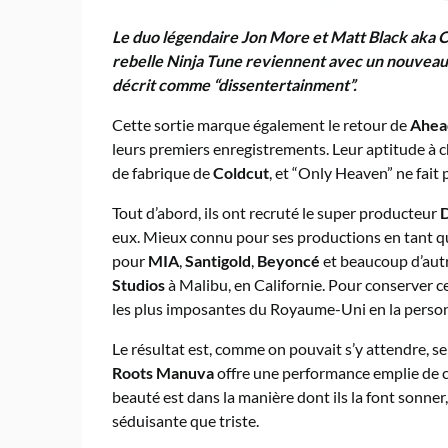
Le duo légendaire Jon More et Matt Black aka Co
rebelle Ninja Tune reviennent avec un nouveau 
décrit comme “dissentertainment”.
Cette sortie marque également le retour de
Ahea
leurs premiers enregistrements. Leur aptitude à ch
de fabrique de
Coldcut
, et “Only Heaven” ne fait 
Tout d’abord, ils ont recruté le super producteur
D
eux. Mieux connu pour ses productions en tant 
pour
MIA
,
Santigold
,
Beyoncé
et beaucoup d’autre
Studios
à Malibu, en Californie. Pour conserver ce
les plus imposantes du Royaume-Uni en la pers
Le résultat est, comme on pouvait s’y attendre, s
Roots Manuva
offre une performance emplie de cons
beauté est dans la manière dont ils la font sonn
séduisante que triste.