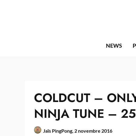
Skip
to
content
NEWS
COLDCUT – ONLY
NINJA TUNE – 2
Jaïs PingPong,
2 novembre 2016