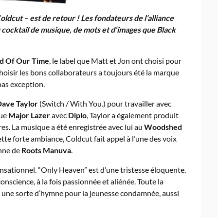
ldcut – est de retour ! Les fondateurs de l’alliance
cocktail de musique, de mots et d‘images que Black
d Of Our Time
, le label que Matt et Jon ont choisi pour
oisir les bons collaborateurs a toujours été la marque
pas exception.
ave Taylor
(Switch / With You.) pour travailler avec
que
Major Lazer
avec
Diplo
, Taylor a également produit
s. La musique a été enregistrée avec lui au
Woodshed
tte forte ambiance, Coldcut fait appel à l’une des voix
onne de
Roots Manuva
.
ensationnel. “Only Heaven” est d’une tristesse éloquente.
cience, à la fois passionnée et aliénée. Toute la
er, une sorte d’hymne pour la jeunesse condamnée, aussi