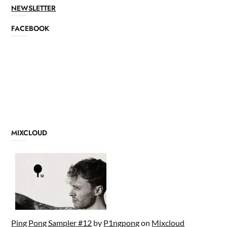
NEWSLETTER
FACEBOOK
MIXCLOUD
Ping Pong Sampler #12
by
P1ngpong
on
Mixcloud