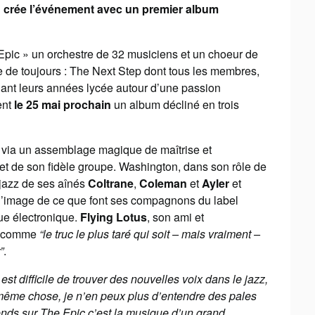
rée l’événement avec un premier album
Epic » un orchestre de 32 musiciens et un choeur de
 de toujours : The Next Step dont tous les membres,
ant leurs années lycée autour d’une passion
ent
le 25 mai prochain
un album décliné en trois
s via un assemblage magique de maîtrise et
et de son fidèle groupe. Washington, dans son rôle de
azz de ses aînés
Coltrane
,
Coleman
et
Ayler
et
à l’image de ce que font ses compagnons du label
ue électronique.
Flying Lotus
, son ami et
on comme
“le truc le plus taré qui soit – mais vraiment –
”
.
l est difficile de trouver des nouvelles voix dans le jazz,
ême chose, je n’en peux plus d’entendre des pales
ends sur The Epic c’est la musique d’un grand