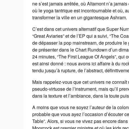
ne s’est jamais arrêtée, où Altamont n’a jamais e
où le yoga tantrique est incontournable et où, au
transformer la ville en un gigantesque Ashram.
C’est dans cet univers alternatif que Super Num
“Great Aviaries” et de l’EP qui a suivi, “The Coa
de dépasser la pop mainstream, de produire le 
de présenter dans le Chart Rundown d’un dima
24 minutes, “The First League Of Angels”, qui 
est ainsi donné : nous avons ici affaire à du ro
tendu jusqu’à rupture, de l’abstract, définitiveme
Mais rappelez-vous que cet univers ne connaît n
pseudo-virtuose de l’instrument, mais qu’il pren
dans la texture et l’ambiance, dans la toute pu
A moins que vous ne soyez l’auteur de la colon
probable que vous ayez l’occasion d’écouter
Table”. Alors, si vous ne vivez pas encore dan
Moorcock est premier ministre et où les kids reç