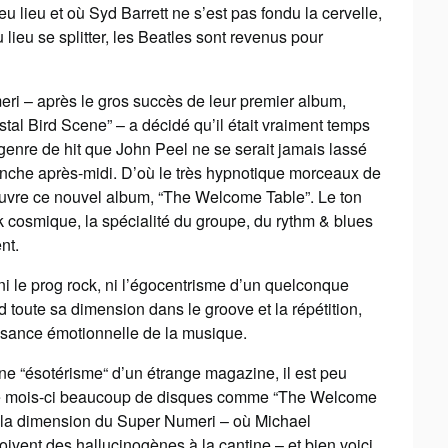
u lieu et où Syd Barrett ne s’est pas fondu la cervelle,
 lieu se splitter, les Beatles sont revenus pour
eri – après le gros succès de leur premier album,
stal Bird Scene” – a décidé qu’il était vraiment temps
genre de hit que John Peel ne se serait jamais lassé
nche après-midi. D’où le très hypnotique morceaux de
ouvre ce nouvel album, “The Welcome Table”. Le ton
ck cosmique, la spécialité du groupe, du rythm & blues
nt.
i le prog rock, ni l’égocentrisme d’un quelconque
d toute sa dimension dans le groove et la répétition,
issance émotionnelle de la musique.
ne “ésotérisme“ d’un étrange magazine, il est peu
 ce mois-ci beaucoup de disques comme “The Welcome
s la dimension du Super Numeri – où Michael
oivent des hallucinogènes à la cantine – et bien voici