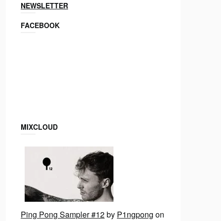
NEWSLETTER
FACEBOOK
MIXCLOUD
Ping Pong Sampler #12
by
P1ngpong
on