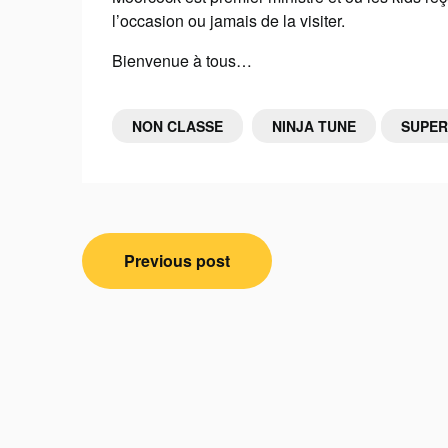
l’occasion ou jamais de la visiter.
Bienvenue à tous…
NON CLASSE
NINJA TUNE
SUPER
Navigation
Previous post
de
l’article