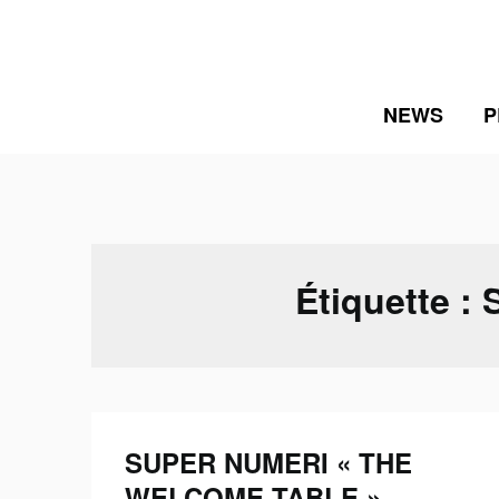
Skip
to
content
NEWS
P
Étiquette :
SUPER NUMERI « THE
WELCOME TABLE »