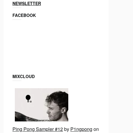
NEWSLETTER
FACEBOOK
MIXCLOUD
Ping Pong Sampler #12
by
P1ngpong
on