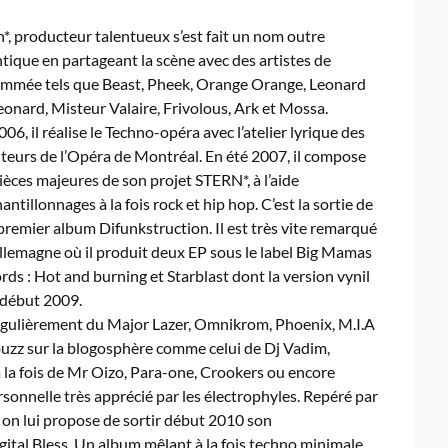
n*, producteur talentueux s’est fait un nom outre
ntique en partageant la scène avec des artistes de
mmée tels que Beast, Pheek, Orange Orange, Leonard
eonard, Misteur Valaire, Frivolous, Ark et Mossa.
006, il réalise le Techno-opéra avec l’atelier lyrique des
teurs de l’Opéra de Montréal. En été 2007, il compose
pièces majeures de son projet STERN*, à l’aide
antillonnages à la fois rock et hip hop. C’est la sortie de
premier album Difunkstruction. Il est très vite remarqué
llemagne où il produit deux EP sous le label Big Mamas
rds : Hot and burning et Starblast dont la version vynil
 début 2009.
régulièrement du Major Lazer, Omnikrom, Phoenix, M.I.A
 buzz sur la blogosphère comme celui de Dj Vadim,
e à la fois de Mr Oizo, Para-one, Crookers ou encore
sonnelle très apprécié par les électrophyles. Repéré par
 on lui propose de sortir début 2010 son
gital Bless. Un album mêlant à la fois techno minimale,