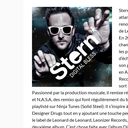
Ster
atla
reno
de L
En 2
chan
les 
d’éch
son 
en A
Reco
sort
Passionné par la production musicale, il remixe 
et N.A.S.A, des remixs qui font régulièrement du
playlisté sur Ninja Tunes (Solid Steel). Il s’inspir
Designer Drugs tout en y ajoutant une touche per
le label de Leonard de Leonard, Leonizer Records,
deuxième album. C’est chose faite avec l’album Di