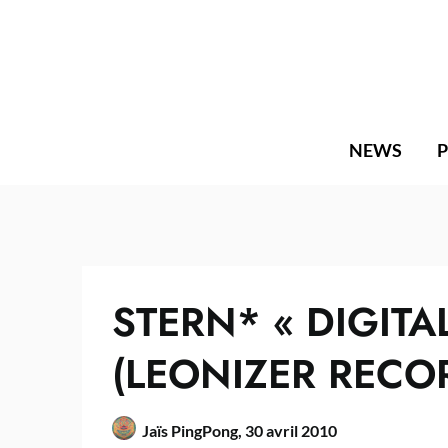
Skip
to
content
NEWS
STERN* « DIGITA
(LEONIZER RECO
Jaïs PingPong,
30 avril 2010