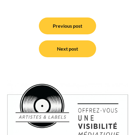
Navigation
de
Previous post
l’article
Next post