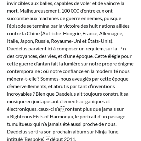
invincibles aux balles, capables de voler et de vaincre la
mort. Malheureusement, 100 000 d’entre eux ont
succombé aux machines de guerre ennemies, puisque
l’épisode se termina par la victoire des huit nations alliées
contre la Chine (Autriche-Hongrie, France, Allemagne,
Italie, Japon, Russie, Royaume-Uni et États-Unis).
Daedelus parvient ici à composer un requiem, sur la n
des croyances, des vies, et d’une époque. Cette élégie pour
cette guerre d’antan fait la lumière sur notre propre énigme
contemporaine : où notre confiance en la modernité nous
mènera-t-elle ? Sommes-nous aveuglés par cette époque
d’émerveillements, et abrutis par tant d’inventions
incroyables ? Bien que Daedelus ait toujours construit sa
musique en juxtaposant éléments organiques et
électroniques, ceux-ci s’arontent plus que jamais sur
« Righteous Fists of Harmony », le portrait d’un passage
tumultueux qui n’a jamais été aussi proche de nous.
Daedelus sortira son prochain album sur Ninja Tune,
intitulé ‘Bespoke’, début 2011.