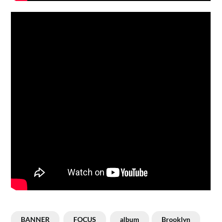
BANNER
FOCUS
album
Brooklyn