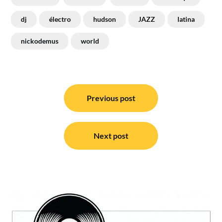
dj
électro
hudson
JAZZ
latina
nickodemus
world
Navigation
de
Previous post
l’article
Next post