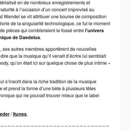
térialisé en de nombreux enregistrements et
maturité à l’occasion d’un concert improvisé au
 Wendel se vit attribuer une bourse de composition
éorie de la singularité technologique, ce fut le moment
e de pièces qui combleraient le fossé entre
l’univers
unique de Daedelus
.
s, ses autres membres apportèrent de nouvelles
ire que la musique qu’il venait d’écrire lui semblait
body, qu’on était ici sur quelque chose de plus intime »
ui s’inscrit dans la riche tradition de la musique
e et prend la forme d’une bête à plusieurs têtes
ronique qui ne pouvait trouver mieux que le label
eeder
/
Itunes
.
 – – – – – – – – – – – – – – – – – – – – – – – – – – – – –