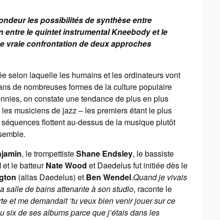
fondeur les possibilités de synthèse entre
on entre le quintet instrumental Kneebody et le
e vraie confrontation de deux approches
dée selon laquelle les humains et les ordinateurs vont
ans de nombreuses formes de la culture populaire
nnies, on constate une tendance de plus en plus
t les musiciens de jazz – les premiers étant le plus
s séquences flottent au-dessus de la musique plutôt
semble.
jamin
, le trompettiste
Shane Endsley
, le bassiste
l
et le batteur
Nate Wood
et Daedelus fut initiée dès le
ngton
(alias Daedelus) et
Ben Wendel
.
Quand je vivais
la salle de bains attenante à son studio
, raconte le
orte et me demandait ‘tu veux bien venir jouer sur ce
u six de ses albums parce que j’étais dans les