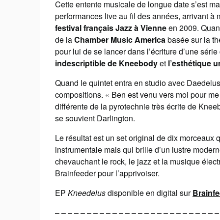
Cette entente musicale de longue date s’est ma
performances live au fil des années, arrivant à 
festival français Jazz à Vienne
en 2009. Quand
de la
Chamber Music America
basée sur la th
pour lui de se lancer dans l’écriture d’une séri
indescriptible de Kneebody
et
l’esthétique 
Quand le quintet entra en studio avec Daedelu
compositions. « Ben est venu vers moi pour me d
différente de la pyrotechnie très écrite de Knee
se souvient Darlington.
Le résultat est un set original de dix morceaux q
instrumentale mais qui brille d’un lustre modern
chevauchant le rock, le jazz et la musique élect
Brainfeeder pour l’apprivoiser.
EP
Kneedelus
disponible en digital sur
Brainf
– – – – – – – – – – – – – – – – – – – – – – – – – –