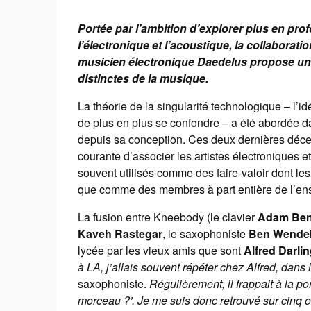
Portée par l’ambition d’explorer plus en pro
l’électronique et l’acoustique, la collaborati
musicien électronique Daedelus propose un
distinctes de la musique.
La théorie de la singularité technologique – l’i
de plus en plus se confondre – a été abordée d
depuis sa conception. Ces deux dernières déce
courante d’associer les artistes électroniques e
souvent utilisés comme des faire-valoir dont le
que comme des membres à part entière de l’en
La fusion entre Kneebody (le clavier
Adam Ben
Kaveh Rastegar
, le saxophoniste
Ben Wende
lycée par les vieux amis que sont
Alfred Darli
à LA, j’allais souvent répéter chez Alfred, dans 
saxophoniste.
Régulièrement, il frappait à la p
morceau ?’. Je me suis donc retrouvé sur cinq o