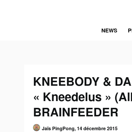
Skip
to
content
NEWS
P
KNEEBODY & DA
« Kneedelus » (A
BRAINFEEDER
Jaïs PingPong,
14 décembre 2015