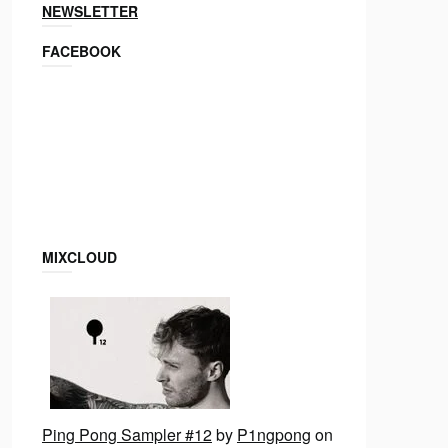
NEWSLETTER
FACEBOOK
MIXCLOUD
Ping Pong Sampler #12
by
P1ngpong
on