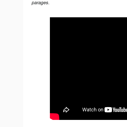
parages
.