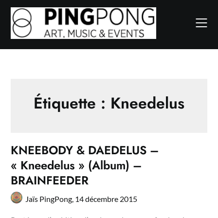
Skip
to
content
Étiquette :
Kneedelus
KNEEBODY & DAEDELUS –
« Kneedelus » (Album) –
BRAINFEEDER
Jaïs PingPong,
14 décembre 2015