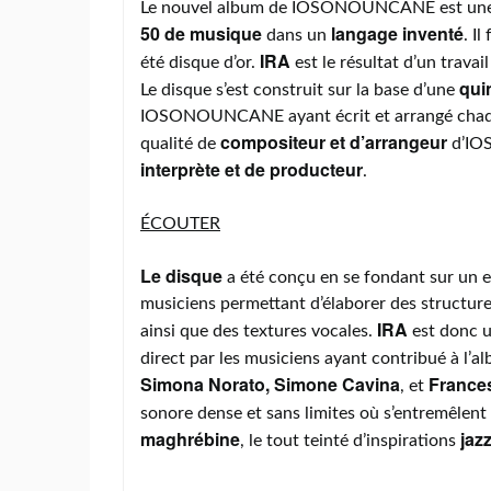
Le nouvel album de IOSONOUNCANE est une 
50 de musique
langage inventé
dans un
. I
IRA
été disque d’or.
est le résultat d’un travai
qui
Le disque s’est construit sur la base d’une
IOSONOUNCANE ayant écrit et arrangé chaque 
compositeur et d’arrangeur
qualité de
d’IOS
interprète et de producteur
.
ÉCOUTER
Le disque
a été conçu en se fondant sur un e
musiciens permettant d’élaborer des structur
IRA
ainsi que des textures vocales.
est donc 
direct par les musiciens ayant contribué à l’al
Simona Norato, Simone Cavina
France
, et
sonore dense et sans limites où s’entremêlent
maghrébine
jaz
, le tout teinté d’inspirations