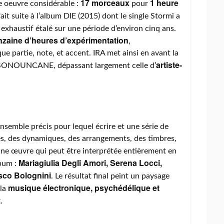
17 morceaux
1 heure
oeuvre considérable :
pour
l fait suite à l’album DIE (2015) dont le single Stormi a
l exhaustif étalé sur une période d’environ cinq ans.
nzaine d’heures d’expérimentation
,
partie, note, et accent. IRA met ainsi en avant la
artiste-
ONOUNCANE, dépassant largement celle d’
nsemble précis pour lequel écrire et une série de
es, des dynamiques, des arrangements, des timbres,
une œuvre qui peut être interprétée entièrement en
Mariagiulia Degli Amori, Serena Locci,
bum :
sco Bolognini
. Le résultat final peint un paysage
musique électronique, psychédélique et
 la
z
.