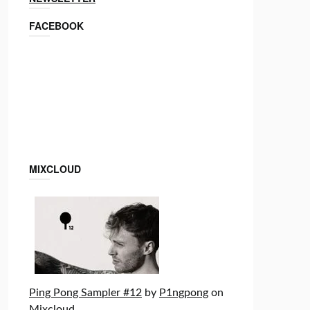
FACEBOOK
MIXCLOUD
Ping Pong Sampler #12
by
P1ngpong
on
Mixcloud