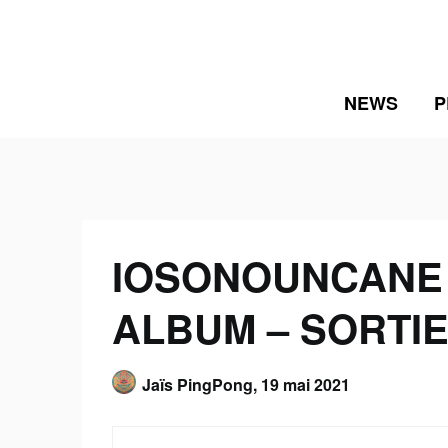
Skip
to
content
NEWS
P
IOSONOUNCANE –
ALBUM – SORTIE 
Jaïs PingPong,
19 mai 2021