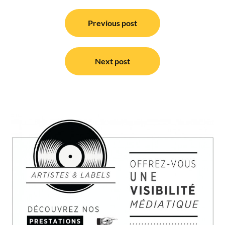
Navigation
de
Previous post
l’article
Next post