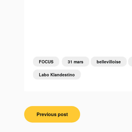
FOCUS
31 mars
bellevilloise
Labo Klandestino
Navigation
Previous post
de