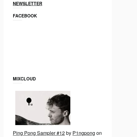
NEWSLETTER
FACEBOOK
MIXCLOUD
Ping Pong Sampler #12
by
P1ngpong
on