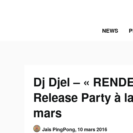
Skip
to
content
NEWS
P
Dj Djel – « REND
Release Party à la
mars
Jaïs PingPong,
10 mars 2016