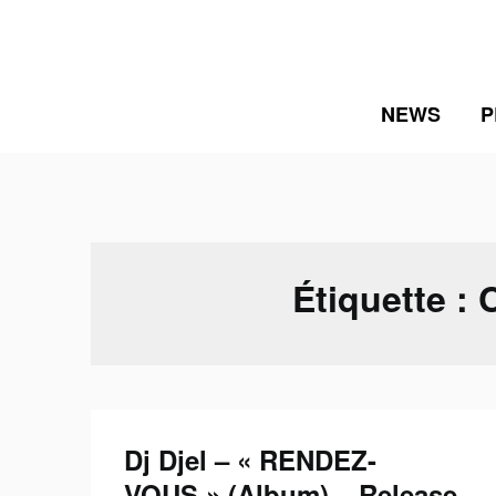
Skip
to
content
NEWS
P
Étiquette :
Dj Djel – « RENDEZ-
VOUS » (Album) – Release