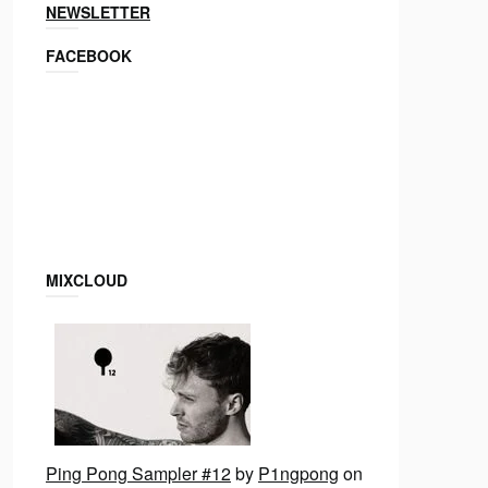
NEWSLETTER
FACEBOOK
MIXCLOUD
Ping Pong Sampler #12
by
P1ngpong
on