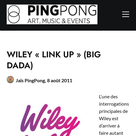
Skip
to
content
WILEY « LINK UP » (BIG
DADA)
Jaïs PingPong,
8 août 2011
L’une des
interrogations
principales de
Wiley est
d’arriver à
faire autant