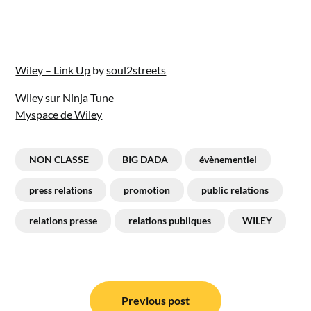
Wiley – Link Up
by
soul2streets
Wiley sur Ninja Tune
Myspace de Wiley
NON CLASSE
BIG DADA
évènementiel
press relations
promotion
public relations
relations presse
relations publiques
WILEY
Navigation
de
Previous post