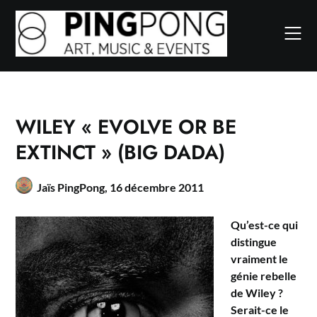
Skip
to
content
WILEY « EVOLVE OR BE
EXTINCT » (BIG DADA)
Jaïs PingPong,
16 décembre 2011
Qu’est-ce qui
distingue
vraiment le
génie rebelle
de Wiley ?
Serait-ce le