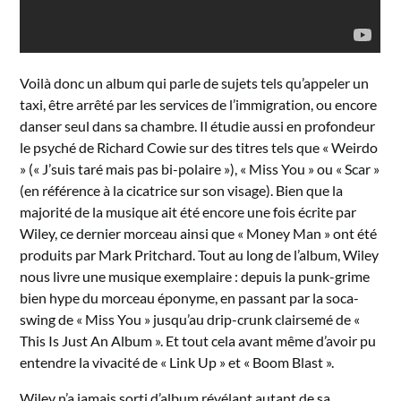
Voilà donc un album qui parle de sujets tels qu’appeler un
taxi, être arrêté par les services de l’immigration, ou encore
danser seul dans sa chambre. Il étudie aussi en profondeur
le psyché de Richard Cowie sur des titres tels que « Weirdo
» (« J’suis taré mais pas bi-polaire »), « Miss You » ou « Scar »
(en référence à la cicatrice sur son visage). Bien que la
majorité de la musique ait été encore une fois écrite par
Wiley, ce dernier morceau ainsi que « Money Man » ont été
produits par Mark Pritchard. Tout au long de l’album, Wiley
nous livre une musique exemplaire : depuis la punk-grime
bien hype du morceau éponyme, en passant par la soca-
swing de « Miss You » jusqu’au drip-crunk clairsemé de «
This Is Just An Album ». Et tout cela avant même d’avoir pu
entendre la vivacité de « Link Up » et « Boom Blast ».
Wiley n’a jamais sorti d’album révélant autant de sa