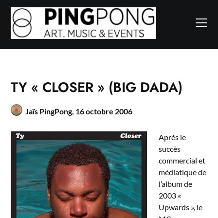
Skip
to
content
TY « CLOSER » (BIG DADA)
Jaïs PingPong,
16 octobre 2006
Après le
succès
commercial et
médiatique de
l’album de
2003 «
Upwards », le