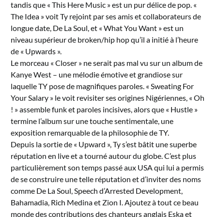
tandis que « This Here Music » est un pur délice de pop. «
The Idea » voit Ty rejoint par ses amis et collaborateurs de
longue date, De La Soul, et « What You Want » est un
niveau supérieur de broken/hip hop qu’il a initié à l’heure
de « Upwards ».
Le morceau « Closer » ne serait pas mal vu sur un album de
Kanye West – une mélodie émotive et grandiose sur
laquelle TY pose de magnifiques paroles. « Sweating For
Your Salary » le voit revisiter ses origines Nigériennes, « Oh
! » assemble funk et paroles incisives, alors que « Hustle »
termine l’album sur une touche sentimentale, une
exposition remarquable de la philosophie de TY.
Depuis la sortie de « Upward », Ty s’est bâtit une superbe
réputation en live et a tourné autour du globe. C’est plus
particulièrement son temps passé aux USA qui lui a permis
de se construire une telle réputation et d’inviter des noms
comme De La Soul, Speech d’Arrested Development,
Bahamadia, Rich Medina et Zion I. Ajoutez à tout ce beau
monde des contributions des chanteurs anglais Eska et