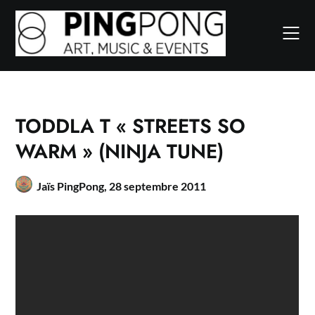
Skip
to
content
TODDLA T « STREETS SO
WARM » (NINJA TUNE)
Jaïs PingPong,
28 septembre 2011