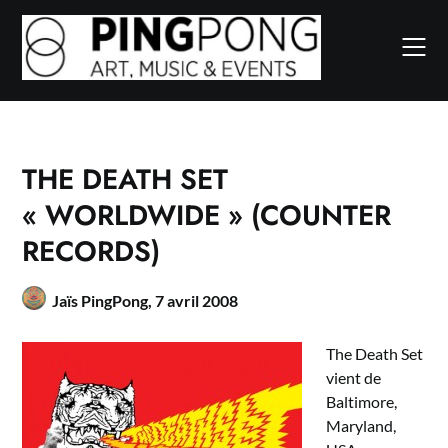
Skip
to
content
THE DEATH SET
« WORLDWIDE » (COUNTER
RECORDS)
Jaïs PingPong,
7 avril 2008
The Death Set
vient de
Baltimore,
Maryland,