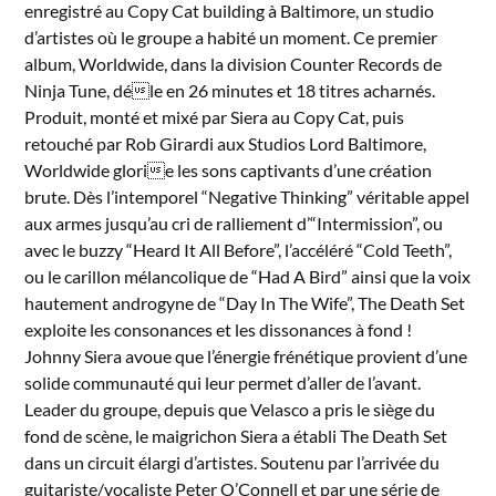
enregistré au Copy Cat building à Baltimore, un studio
d’artistes où le groupe a habité un moment. Ce premier
album, Worldwide, dans la division Counter Records de
Ninja Tune, déle en 26 minutes et 18 titres acharnés.
Produit, monté et mixé par Siera au Copy Cat, puis
retouché par Rob Girardi aux Studios Lord Baltimore,
Worldwide glorie les sons captivants d’une création
brute. Dès l’intemporel “Negative Thinking” véritable appel
aux armes jusqu’au cri de ralliement d’“Intermission”, ou
avec le buzzy “Heard It All Before”, l’accéléré “Cold Teeth”,
ou le carillon mélancolique de “Had A Bird” ainsi que la voix
hautement androgyne de “Day In The Wife”, The Death Set
exploite les consonances et les dissonances à fond !
Johnny Siera avoue que l’énergie frénétique provient d’une
solide communauté qui leur permet d’aller de l’avant.
Leader du groupe, depuis que Velasco a pris le siège du
fond de scène, le maigrichon Siera a établi The Death Set
dans un circuit élargi d’artistes. Soutenu par l’arrivée du
guitariste/vocaliste Peter O’Connell et par une série de