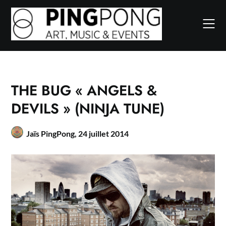
Skip
to
content
THE BUG « ANGELS &
DEVILS » (NINJA TUNE)
Jaïs PingPong,
24 juillet 2014