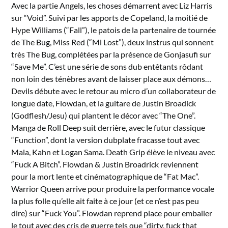
Avec la partie Angels, les choses démarrent avec Liz Harris
sur “Void”. Suivi par les apports de Copeland, la moitié de
Hype Williams (“Fall”), le patois de la partenaire de tournée
de The Bug, Miss Red (“Mi Lost”), deux instrus qui sonnent
très The Bug, complétées par la présence de Gonjasufi sur
“Save Me”. C’est une série de sons dub entêtants rôdant
non loin des ténèbres avant de laisser place aux démons…
Devils débute avec le retour au micro d’un collaborateur de
longue date, Flowdan, et la guitare de Justin Broadick
(Godflesh/Jesu) qui plantent le décor avec “The One”.
Manga de Roll Deep suit derrière, avec le futur classique
“Function”, dont la version dubplate fracasse tout avec
Mala, Kahn et Logan Sama. Death Grip élève le niveau avec
“Fuck A Bitch”. Flowdan & Justin Broadrick reviennent
pour la mort lente et cinématographique de “Fat Mac”.
Warrior Queen arrive pour produire la performance vocale
la plus folle qu’elle ait faite à ce jour (et ce n’est pas peu
dire) sur “Fuck You”. Flowdan reprend place pour emballer
le tout avec des cris de guerre tels que “dirty, fuck that