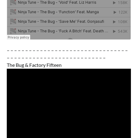
– – – – – – – – – – – – – – – – – – – – – – – – – – – – – – – – –
– – – – – – – – – – – – – – – – – – – – – – – – – – –
The Bug & Factory Fifteen