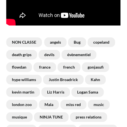
NON CLASSE
angels
Bug
copeland
death grips
devils
évènementiel
flowdan
france
french
gonjasufi
hype williams
Justin Broadrick
Kahn
kevin martin
Liz Harris
Logan Sama
london zoo
Mala
miss red
music
musique
NINJA TUNE
press relations