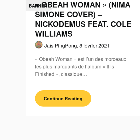
« OBEAH WOMAN » (NIMA
BANNER
SIMONE COVER) –
NICKODEMUS FEAT. COLE
WILLIAMS
Jaïs PingPong,
8 février 2021
« Obeah Woman » est l’un des morceaux
les plus marquants de l’album « It Is
Finished », classique…
Continue Reading