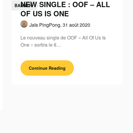
NEW SINGLE : OOF – ALL
BANNER
OF US IS ONE
Jaïs PingPong,
31 août 2020
Le nouveau single de OOF « All Of Us Is
One » sortira le 8…
Continue Reading