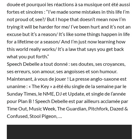
douée et pourquoi les réactions à sa musique ont été aussi
fortes et sincères : “I’ve made some mistakes in this life I’m
not proud of, see?/ But I hope that doesn’t mean now I’m
trying it will be harder for me/ I’ve been hurt and it’s not an
excuse but it’s a reason/ It’s like some things happen in life
for a lifetime or a season/ And I’m just now learning how
this world really works/ It’s a law that says you get back
what you put forth.”
Speech Debelle a tout donné : ses doutes, ses croyances,
ses erreurs, son amour, ses angoisses et son humour.
Maintenant, à vous de jouer ! La presse anglo-saxone est
unanime : « The Key » a été élu single de la semaine par le
Sunday Times, le NME, DJ et Update, et single de l’année
pour Plan B ! Speech Debelle est par ailleurs acclamée par
Time Out, Music Week, The Guardian, Pitchfork, Dazed &
Confused, Stool Pigeon, …