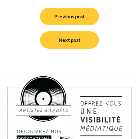
Navigation
de
Previous post
l’article
Next post