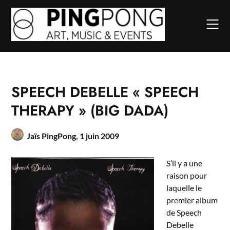
Skip
to
content
SPEECH DEBELLE « SPEECH
THERAPY » (BIG DADA)
Jaïs PingPong,
1 juin 2009
S’il y a une
raison pour
laquelle le
premier album
de Speech
Debelle