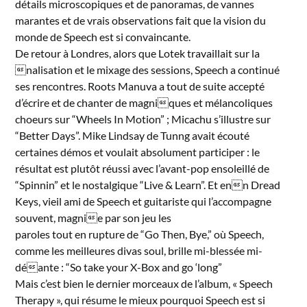
détails microscopiques et de panoramas, de vannes
marantes et de vrais observations fait que la vision du
monde de Speech est si convaincante.
De retour à Londres, alors que Lotek travaillait sur la
nalisation et le mixage des sessions, Speech a continué
ses rencontres. Roots Manuva a tout de suite accepté
d’écrire et de chanter de magniques et mélancoliques
choeurs sur “Wheels In Motion” ; Micachu s’illustre sur
“Better Days”. Mike Lindsay de Tunng avait écouté
certaines démos et voulait absolument participer : le
résultat est plutôt réussi avec l’avant-pop ensoleillé de
“Spinnin” et le nostalgique “Live & Learn”. Et enn Dread
Keys, vieil ami de Speech et guitariste qui l’accompagne
souvent, magnie par son jeu les
paroles tout en rupture de “Go Then, Bye,” où Speech,
comme les meilleures divas soul, brille mi-blessée mi-
déante : “So take your X-Box and go ‘long”
Mais c’est bien le dernier morceaux de l’album, « Speech
Therapy », qui résume le mieux pourquoi Speech est si