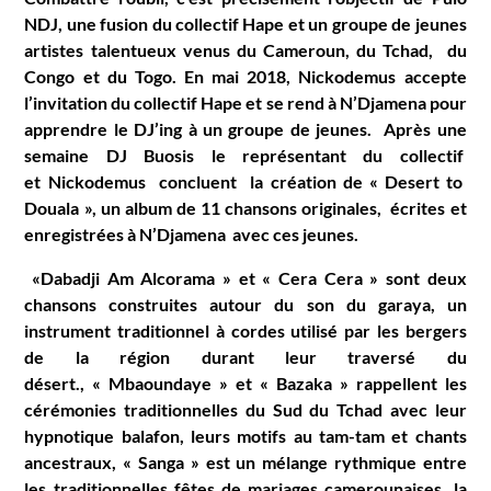
NDJ, une fusion du collectif Hape et un groupe
de jeunes
artistes talentueux venus du Cameroun, du Tchad, du
Congo et du Togo
. En mai 2018, Nickodemus accepte
l’invitation du collectif Hape et se rend à N’Djamena pour
apprendre le DJ’ing à un groupe de jeunes. Après une
semaine
DJ Buosis le représentant du collectif
et Nickodemus concluent la création de « Desert to
Douala », un album de 11 chansons originales, écrites et
enregistrées à N’Djamena avec ces jeunes.
«Dabadji Am Alcorama » et « Cera Cera » sont deux
chansons construites autour du son du garaya, un
instrument traditionnel à cordes utilisé par les bergers
de la région durant leur traversé du
désert.,
« Mbaoundaye » et « Bazaka » rappellent les
cérémonies traditionnelles du Sud du Tchad avec leur
hypnotique balafon, leurs motifs au tam-tam et chants
ancestraux,
« Sanga » est un mélange rythmique entre
les traditionnelles fêtes de mariages camerounaises, la