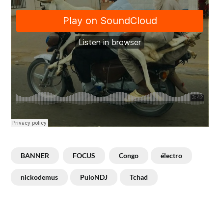
BANNER
FOCUS
Congo
électro
nickodemus
PuloNDJ
Tchad