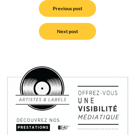
Navigation
de
Previous post
l’article
Next post