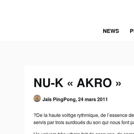
Skip
to
content
NEWS
P
NU-K « AKRO »
Jaïs PingPong,
24 mars 2011
?De la haute voltige rythmique, de l’essence de 
servis par trois surdoués du son qui nous font p