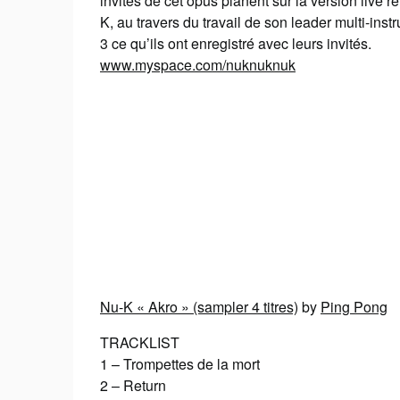
invités de cet opus planent sur la version live 
K, au travers du travail de son leader multi-inst
3 ce qu’ils ont enregistré avec leurs invités.
www.myspace.com/nuknuknuk
Nu-K « Akro » (sampler 4 titres)
by
Ping Pong
TRACKLIST
1 – Trompettes de la mort
2 – Return