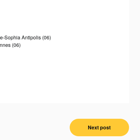
e-Sophia Antipolis (06)
annes (06)
Next post