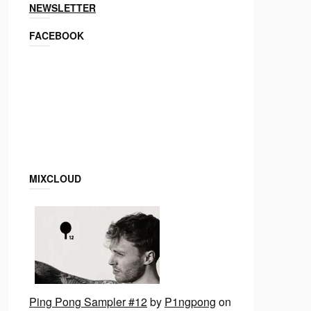
NEWSLETTER
FACEBOOK
MIXCLOUD
Ping Pong Sampler #12
by
P1ngpong
on