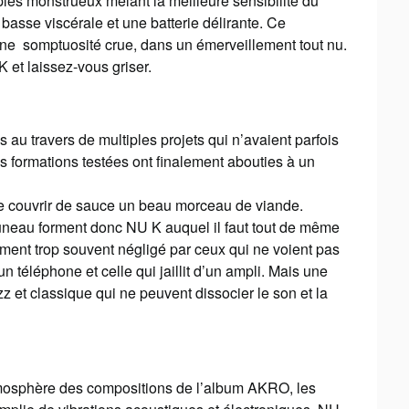
ples monstrueux mêlant la meilleure sensibilité du
basse viscérale et une batterie délirante. Ce
e somptuosité crue, dans un émerveillement tout nu.
 et laissez-vous griser.
s au travers de multiples projets qui n’avaient parfois
 formations testées ont finalement abouties à un
e de couvrir de sauce un beau morceau de viande.
neau forment donc NU K auquel il faut tout de même
ément trop souvent négligé par ceux qui ne voient pas
n téléphone et celle qui jaillit d’un ampli. Mais une
 et classique qui ne peuvent dissocier le son et la
atmosphère des compositions de l’album AKRO, les