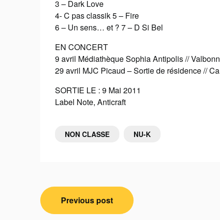
3 – Dark Love
4- C pas classik 5 – Fire
6 – Un sens… et ? 7 – D Si Bel
EN CONCERT
9 avril Médiathèque Sophia Antipolis // Valbonn
29 avril MJC Picaud – Sortie de résidence // C
SORTIE LE : 9 Mai 2011
Label Note, Anticraft
NON CLASSE
NU-K
Navigation
Previous post
de