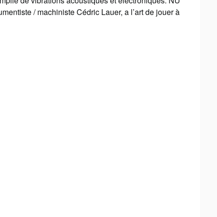
remplie de vibrations acoustiques et électroniques. NU
rumentiste / machiniste Cédric Lauer, a l’art de jouer à