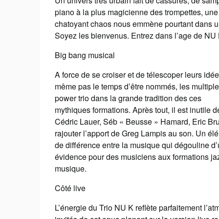
Un univers très urbain fait de cassures, de sam
piano à la plus magicienne des trompettes, une 
chatoyant chaos nous emmène pourtant dans un
Soyez les bienvenus. Entrez dans l’age de NU K
Big bang musical
A force de se croiser et de télescoper leurs idée
même pas le temps d’être nommés, les multiples
power trio dans la grande tradition des ces
mythiques formations. Après tout, il est inutil
Cédric Lauer, Séb « Beusse » Hamard, Eric Bru
rajouter l’apport de Greg Lampis au son. Un él
de différence entre la musique qui dégouline d’u
évidence pour des musiciens aux formations jazz
musique.
Côté live
L’énergie du Trio NU K reflète parfaitement l’