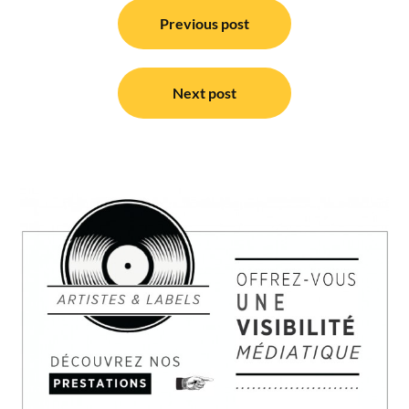
Navigation
de
Previous post
l’article
Next post