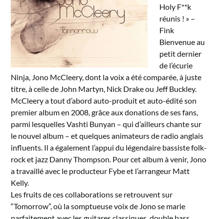
Holy F**k
réunis ! » –
Fink
Bienvenue au
petit dernier
de l’écurie
Ninja, Jono McCleery, dont la voix a été comparée, à juste
titre, à celle de John Martyn, Nick Drake ou Jeff Buckley.
McCleery a tout d’abord auto-produit et auto-édité son
premier album en 2008, grâce aux donations de ses fans,
parmi lesquelles Vashti Bunyan – qui d’ailleurs chante sur
le nouvel album – et quelques animateurs de radio anglais
influents. Il a également l’appui du légendaire bassiste folk-
rock et jazz Danny Thompson. Pour cet album à venir, Jono
a travaillé avec le producteur Fybe et l’arrangeur Matt
Kelly.
Les fruits de ces collaborations se retrouvent sur
“Tomorrow”, où la somptueuse voix de Jono se marie
parfaitement avec les guitares classiques, double bass