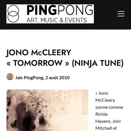
Skip
to
content
JONO McCLEERY
« TOMORROW » (NINJA TUNE)
Jaïs PingPong,
2 août 2010
« Jono
McCleery
sonne comme
Richie
Havens, Joni
Mitchell et