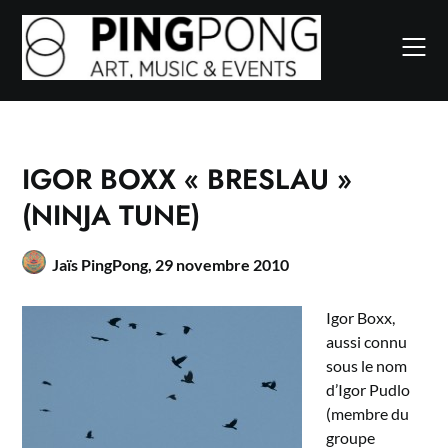
Skip
to
content
IGOR BOXX « BRESLAU »
(NINJA TUNE)
Jaïs PingPong,
29 novembre 2010
Igor Boxx,
aussi connu
sous le nom
d’Igor Pudlo
(membre du
groupe