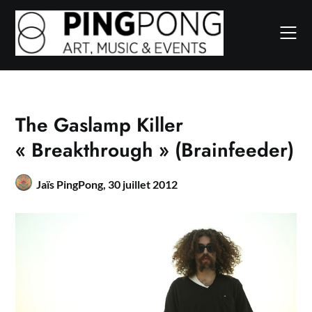
Skip
to
content
The Gaslamp Killer
« Breakthrough » (Brainfeeder)
Jaïs PingPong,
30 juillet 2012