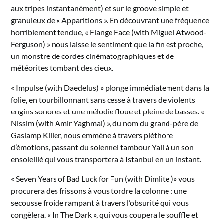
aux tripes instantanément) et sur le groove simple et
granuleux de « Apparitions ». En découvrant une fréquence
horriblement tendue, « Flange Face (with Miguel Atwood-
Ferguson) » nous laisse le sentiment que la fin est proche,
un monstre de cordes cinématographiques et de
météorites tombant des cieux.
« Impulse (with Daedelus) » plonge immédiatement dans la
folie, en tourbillonnant sans cesse à travers de violents
engins sonores et une mélodie floue et pleine de basses. «
Nissim (with Amir Yaghmai) », du nom du grand-père de
Gaslamp Killer, nous emmène à travers pléthore
d’émotions, passant du solennel tambour Yali à un son
ensoleillé qui vous transportera à Istanbul en un instant.
« Seven Years of Bad Luck for Fun (with Dimlite )» vous
procurera des frissons à vous tordre la colonne : une
secousse froide rampant à travers l’obsurité qui vous
congèlera. « In The Dark », qui vous coupera le souffle et