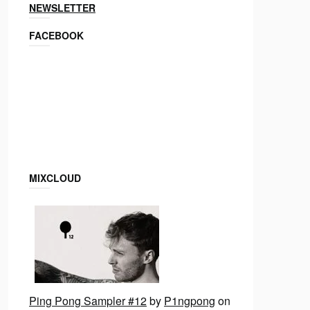
NEWSLETTER
FACEBOOK
MIXCLOUD
Ping Pong Sampler #12
by
P1ngpong
on