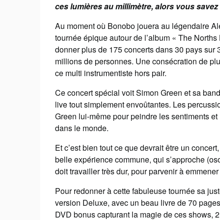
ces lumières au millimètre, alors vous savez d
Au moment où Bonobo jouera au légendaire Al
tournée épique autour de l’album « The Norths 
donner plus de 175 concerts dans 30 pays sur 3
millions de personnes. Une consécration de plu
ce multi instrumentiste hors pair.
Ce concert spécial voit Simon Green et sa band
live tout simplement envoûtantes. Les percussio
Green lui-même pour peindre les sentiments et l
dans le monde.
Et c’est bien tout ce que devrait être un concer
belle expérience commune, qui s’approche (osons
doit travailler très dur, pour parvenir à emmene
Pour redonner à cette fabuleuse tournée sa juste
version Deluxe, avec un beau livre de 70 pages,
DVD bonus capturant la magie de ces shows, 2 L