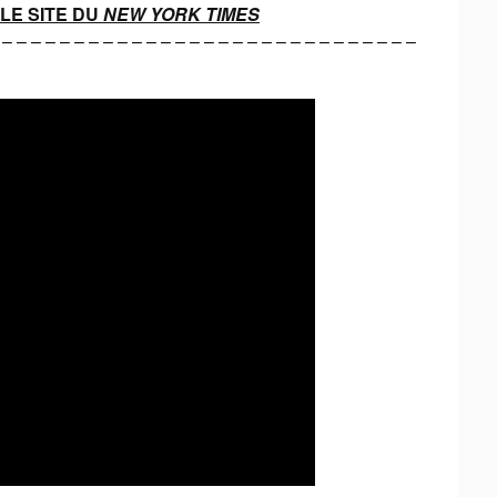
LE SITE DU
NEW YORK TIMES
 – – – – – – – – – – – – – – – – – – – – – – – – – – – – –