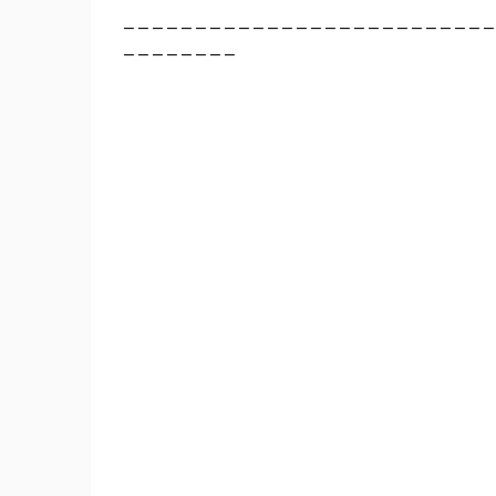
– – – – – – – – – – – – – – – – – – – – – – – – – –
– – – – – – – –