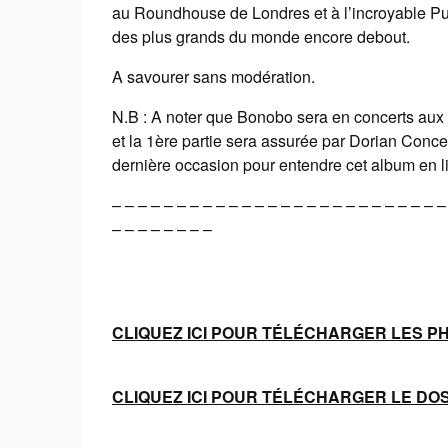
au Roundhouse de Londres et à l’incroyable Pu
des plus grands du monde encore debout.
A savourer sans modération.
N.B : A noter que Bonobo sera en concerts aux
et la 1ère partie sera assurée par Dorian Concep
dernière occasion pour entendre cet album en li
– – – – – – – – – – – – – – – – – – – – – – – – – –
– – – – – – – –
CLIQUEZ ICI POUR TÉLÉCHARGER LES P
CLIQUEZ ICI POUR TÉLÉCHARGER LE DO