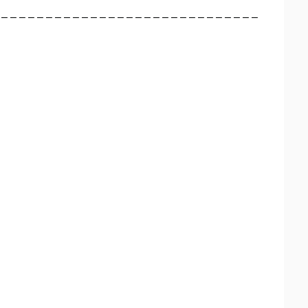
 – – – – – – – – – – – – – – – – – – – – – – – – – – – – –