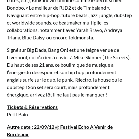
Lotek, etc.), Kidkanevil combine comme le décrit si bien
Bonobo, « Le meilleur de RJD2 et de Timbaland ».
Naviguant entre hip-hop, future beats, jazz, jungle, dubstep
et worldwide sounds, ce beatmaker multiplie les
collaborations, notamment avec Yarah Bravo, Andreya
Triana, Blue Daisy, ou encore Tokimonsta.
Signé sur Big Dada, Bang On! est une teigne venue de
Liverpool, qui n’a rien à envier à Mike Skinner (The Streets).
Du haut de ses 21 ans, ce boulimique de musique a
l’énergie du désespoir, et son hip hop profondément
anglais surfe sur le dub, le punk, l’électro, la house ou le
dubstep ! Son set sera court, mais profondément
énergique, arrivez tôt il ne faut pas le manquer !
Tickets & Réservations
Petit Bain
Autre date : 22/09/12 @ Festival Echo A Venir de
Bordeaux