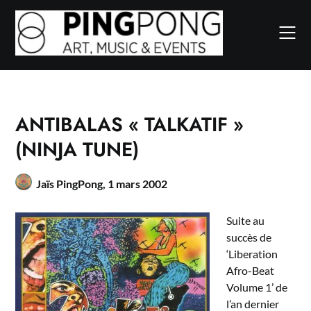
Skip
to
content
ANTIBALAS « TALKATIF »
(NINJA TUNE)
Jaïs PingPong,
1 mars 2002
Suite au
succès de
‘Liberation
Afro-Beat
Volume 1’ de
l’an dernier