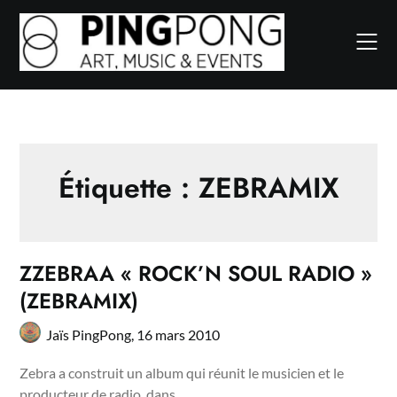
Skip
to
content
Étiquette :
ZEBRAMIX
ZZEBRAA « ROCK’N SOUL RADIO »
(ZEBRAMIX)
Jaïs PingPong,
16 mars 2010
Zebra a construit un album qui réunit le musicien et le
producteur de radio, dans…