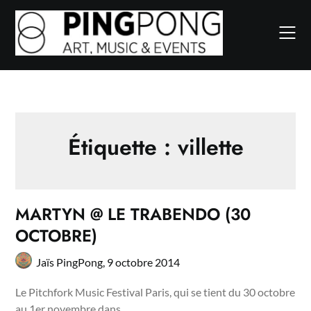
Skip
to
content
Étiquette :
villette
MARTYN @ LE TRABENDO (30
OCTOBRE)
Jaïs PingPong,
9 octobre 2014
Le Pitchfork Music Festival Paris, qui se tient du 30 octobre
au 1er novembre dans…