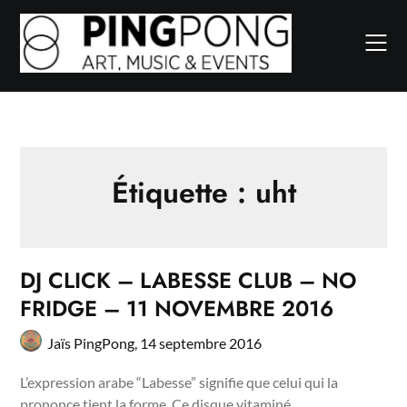
Skip
to
content
Étiquette :
uht
DJ CLICK – LABESSE CLUB – NO
FRIDGE – 11 NOVEMBRE 2016
Jaïs PingPong,
14 septembre 2016
L’expression arabe “Labesse” signifie que celui qui la
prononce tient la forme. Ce disque vitaminé…