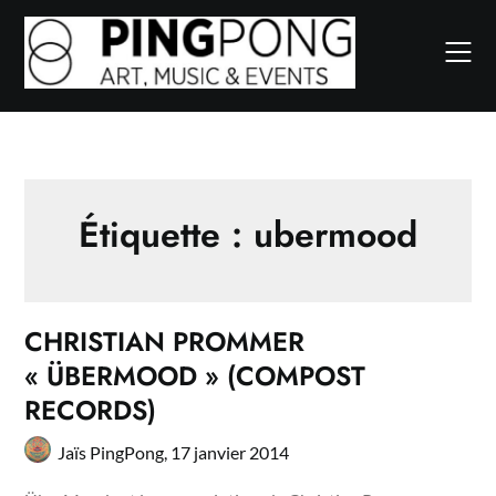
Skip
to
content
Étiquette :
ubermood
CHRISTIAN PROMMER
« ÜBERMOOD » (COMPOST
RECORDS)
Jaïs PingPong,
17 janvier 2014