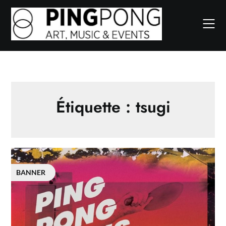
Skip
to
content
Étiquette :
tsugi
BANNER