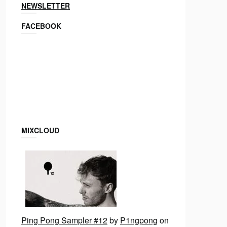
NEWSLETTER
FACEBOOK
MIXCLOUD
Ping Pong Sampler #12
by
P1ngpong
on