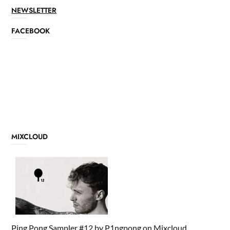
NEWSLETTER
FACEBOOK
MIXCLOUD
Ping Pong Sampler #12
by
P1ngpong
on
Mixcloud