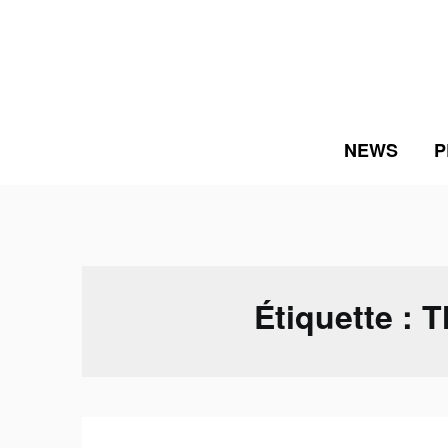
Skip
to
content
NEWS
P
Étiquette :
T