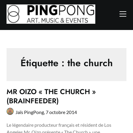
Skip
to
content
Étiquette :
the church
MR OIZO « THE CHURCH »
(BRAINFEEDER)
Jaïs PingPong,
7 octobre 2014
Le légendaire producteur français et résident de Los
Angeles Mr. Oizo présente « The Church », une…