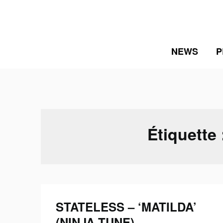
Skip
to
content
NEWS
P
Étiquette
STATELESS – ‘MATILDA’
(NINJA TUNE)