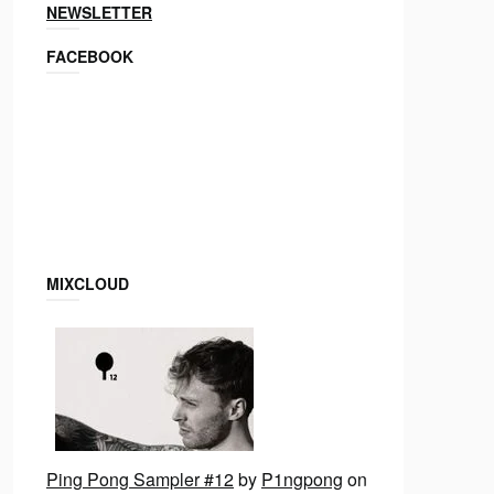
NEWSLETTER
FACEBOOK
MIXCLOUD
Ping Pong Sampler #12
by
P1ngpong
on