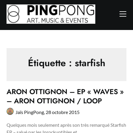
Skip
to
content
Étiquette :
starfish
ARON OTTIGNON – EP « WAVES »
– ARON OTTIGNON / LOOP
Jaïs PingPong,
28 octobre 2015
Quelques mois seulement après son très remarqué Starfish
EP – salué par les Inrockuptibles et…