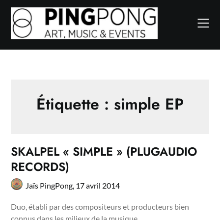
Skip
to
content
Étiquette :
simple EP
SKALPEL « SIMPLE » (PLUGAUDIO
RECORDS)
Jaïs PingPong,
17 avril 2014
Duo, établi par des compositeurs et producteurs bien
connus dans les milieux de la musique…