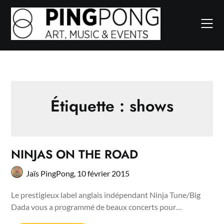
Skip
to
content
Étiquette :
shows
NINJAS ON THE ROAD
Jaïs PingPong,
10 février 2015
Le prestigieux label anglais indépendant Ninja Tune/Big
Dada vous a programmé de beaux concerts pour…